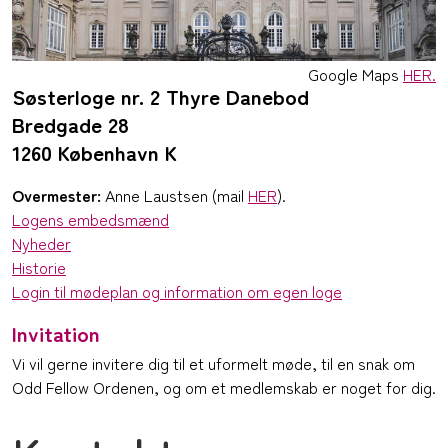
Google Maps
HER.
Søsterloge nr. 2 Thyre Danebod
Bredgade 28
1260 København K
Overmester:
Anne Laustsen (mail
HER
).
Logens embedsmænd
Nyheder
Historie
Login til mødeplan og information om egen loge
Invitation
Vi vil gerne invitere dig til et uformelt møde, til en snak om
Odd Fellow Ordenen, og om et medlemskab er noget for dig.